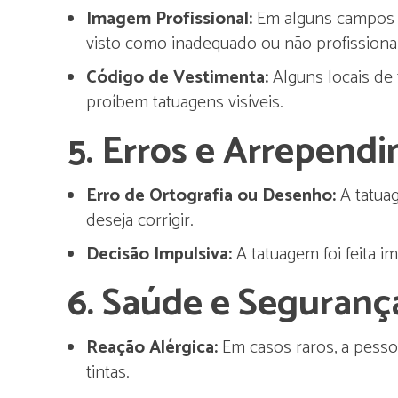
Imagem Profissional:
Em alguns campos pr
visto como inadequado ou não profissional
Código de Vestimenta:
Alguns locais de 
proíbem tatuagens visíveis.
5.
Erros e Arrependi
Erro de Ortografia ou Desenho:
A tatuag
deseja corrigir.
Decisão Impulsiva:
A tatuagem foi feita i
6.
Saúde e Seguranç
Reação Alérgica:
Em casos raros, a pesso
tintas.