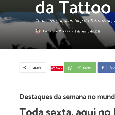
da Tattoo
Toda sexta, aqui no blog do Tattoo2me, 
-
Fernanda Moraes
1 de junho de 2018
WhatsApp
Fac
Share
Save
Destaques da semana no mund
Toda sexta, aqui no