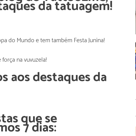
taques da tatuagem!
opa do Mundo e tem também Festa Junina!
e força na vuvuzela!
os aos destaques da
stas que se
os 7 dias: