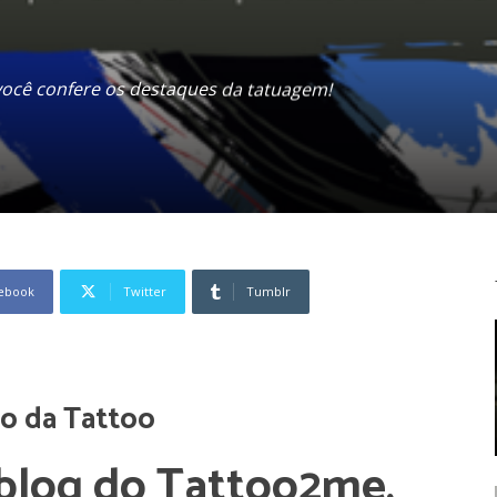
você confere os destaques da tatuagem!
ebook
Twitter
Tumblr
o da Tattoo
 blog do Tattoo2me,