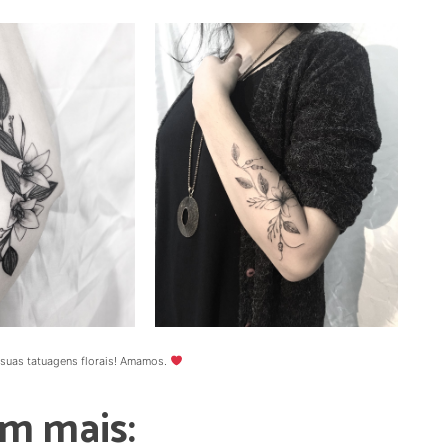
 suas tatuagens florais! Amamos.
m mais: