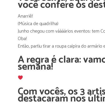
você confere os des
Anarriê!
(Música de quadrilha)
Junho chegou com váááários eventos: tem C
Oba!
Então, partiu tirar a roupa caipira do armário 
A regra é clara: vam
semana!
Com vocês, os 3 arti
destacaram nos últim