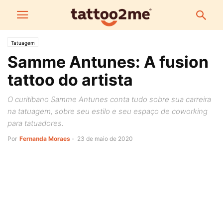
Tatuagem
Samme Antunes: A fusion
tattoo do artista
O curitibano Samme Antunes conta tudo sobre sua carreira
na tatuagem, sobre seu estilo e seu espaço de coworking
para tatuadores.
Por
Fernanda Moraes
-
23 de maio de 2020