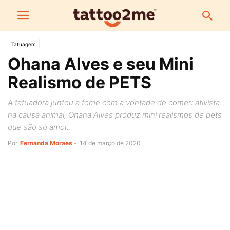
Tatuagem
Ohana Alves e seu Mini
Realismo de PETS
A tatuadora juntou a fome com a vontade de comer: ativista
na causa animal, Ohana Alves produz mini realismos de pets
que são só amor.
Por
Fernanda Moraes
-
14 de março de 2020