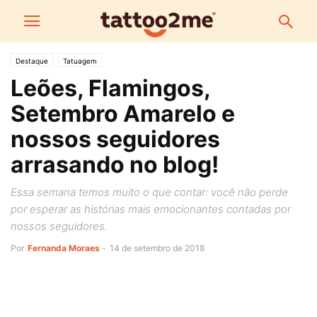
Destaque
Tatuagem
Leões, Flamingos,
Setembro Amarelo e
nossos seguidores
arrasando no blog!
Essa semana temos muito o que contar: você não perde
por esperar as histórias mais emocionantes contadas por
nossos seguidores.
Por
Fernanda Moraes
-
14 de setembro de 2018