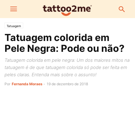
Tatuagem
Tatuagem colorida em
Pele Negra: Pode ou não?
Tatuagem colorida em pele negra: Um dos maiores mitos na
tatuagem é de que tatuagem colorida só pode ser feita em
peles claras. Entenda mais sobre o assunto!
Por
Fernanda Moraes
-
19 de dezembro de 2018