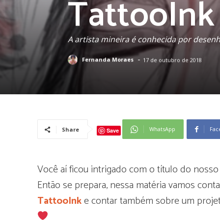
TattooInk
A artista mineira é conhecida por desenh
-
Fernanda Moraes
17 de outubro de 2018
WhatsApp
Fac
Share
Save
Você aí ficou intrigado com o título do nosso
Então se prepara, nessa matéria vamos conta
TattooInk
e contar também sobre um projeto 