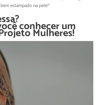
so bem estampado na pele!”
essa?
 você conhecer um
Projeto Mulheres!