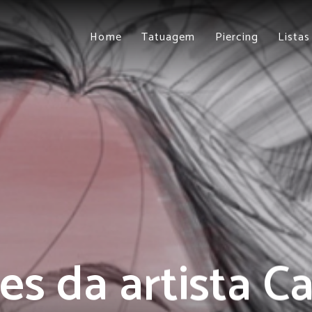
Home
Tatuagem
Piercing
Listas
s da artista Ca