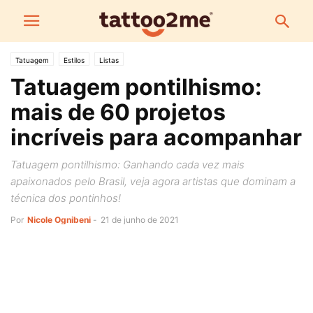
Tatuagem
Estilos
Listas
Tatuagem pontilhismo:
mais de 60 projetos
incríveis para acompanhar
Tatuagem pontilhismo: Ganhando cada vez mais
apaixonados pelo Brasil, veja agora artistas que dominam a
técnica dos pontinhos!
Por
Nicole Ognibeni
-
21 de junho de 2021